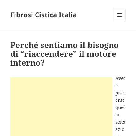
Fibrosi Cistica Italia
MENU
E
WIDGET
Perché sentiamo il bisogno
di “riaccendere” il motore
interno?
Avet
e
pres
ente
quel
la
sens
azio