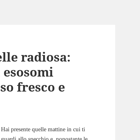
elle radiosa:
i esosomi
so fresco e
Hai presente quelle mattine in cui ti
guardi allo specchio e, nonostante le