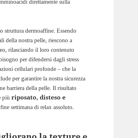
 amminoacidi direttamente sulla
loro struttura dermoaffine. Essendo
ali della nostra pelle, riescono a
eo, rilasciando il loro contenuto
bisogno per difendersi dagli stress
zioni cellulari profonde – che la
ude per garantire la nostra sicurezza
 barriera della pelle. Il risultato
riposato, disteso e
e più
ine settimana di relax assoluto.
gliorano la texture e